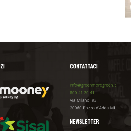
ZI
CONTATTACI
info@greenmoregreen.it
800 41 20 41
Via Milano, 93,
20060 Pozzo d'Adda MI
NEWSLETTER