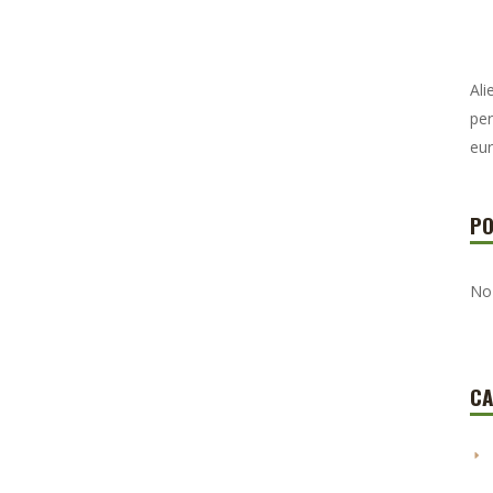
Ali
per
eur
PO
No
CA