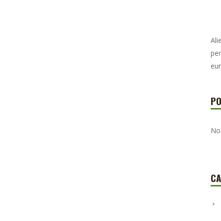
Ali
per
eur
PO
No
CA