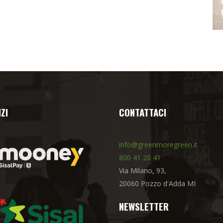
ZI
CONTATTACI
info@greenmoregreen.it
800 41 20 41
Via Milano, 93,
20060 Pozzo d'Adda MI
NEWSLETTER